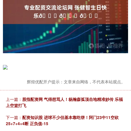
辉煌优配开户提示：文章来自网络，不代表本站观点。
上一篇：
股指配资网 气得想骂人！杨瀚森弧顶击地精准妙传 乐福
上空篮打飞
下一篇：
配资知识股 进球不少但基本靠吃饼！阿门23中11空砍
25+7+4+4断 正负值-15