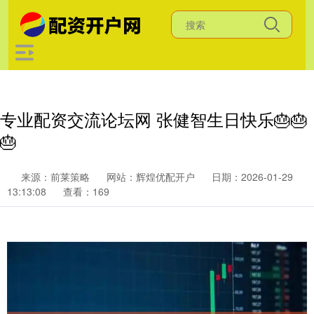
专业配资交流论坛网 张健智生日快乐🎂🎂
🎂
来源：前莱策略
网站：辉煌优配开户
日期：2026-01-29
13:13:08
查看：169