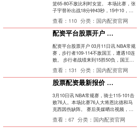
篮65-80不敌比利时女篮。 本场比赛，张
子宇替补出战18分钟43秒，15中10，砍
下20分11板，有5失误3犯规，正负....
查看：
110
分类：
国内配资官网
配资平台股票开户 去年总决赛球队！步行者确定无缘季后赛&附加赛 本赛季首支球队
配资平台股票开户 03月11日讯 NBA常规
赛，步行者109-114不敌国王，遭遇10连
败。 步行者战绩来到15胜50负，国王战
绩16胜50负，步行者正式跌至联....
查看：
131
分类：
国内配资官网
股票配资最新报价 恩比德从后方主动拉住哈登示好：我知道你生气 但我还是要打招呼
3月10日讯 NBA常规赛，骑士115-101击
败76人。本场比赛76人大将恩比德和马
克西因伤缺阵。 赛后美媒晒出视频，哈
登在与马克西简短交流后本要离开球
查看：
67
分类：
国内配资官网
场，但....