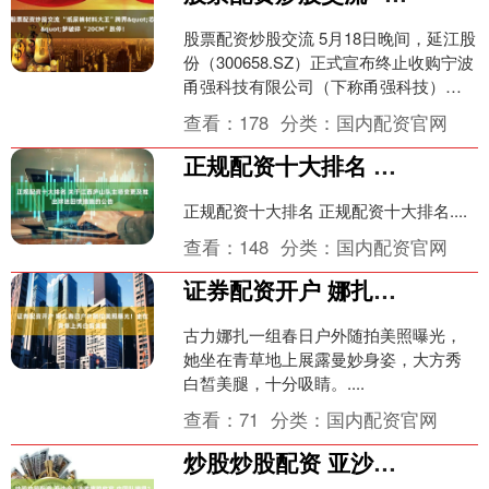
股票配资炒股交流 5月18日晚间，延江股
份（300658.SZ）正式宣布终止收购宁波
甬强科技有限公司（下称甬强科技）
98.54%股权的重大资产重组事项。这场
查看：
178
分类：
国内配资官网
历时....
正规配资十大排名 关于江西庐山队主场变更及推出球迷回馈措施的公告
正规配资十大排名 正规配资十大排名....
查看：
148
分类：
国内配资官网
证券配资开户 娜扎春日户外随拍美照曝光！坐在青草上秀白皙美腿
古力娜扎一组春日户外随拍美照曝光，
她坐在青草地上展露曼妙身姿，大方秀
白皙美腿，十分吸睛。....
查看：
71
分类：
国内配资官网
炒股炒股配资 亚沙会 | 沙滩摔跤收官 中国队摘得1金2银2铜