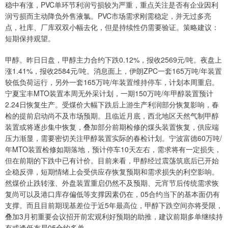
稳中有涨，PVC单环节利润亏损较为严重，重点关注是否有企业因利
润亏损而主动降负外售液氯。PVC市场需求刚需稳定，并无过多亮
点，社库、厂库双双小幅去化，但是持续性仍需要验证。策略建议：
短期保持观望。
甲醇。昨日日盘，甲醇主力合约下跌0.12%，报收2569元/吨。夜盘上
涨1.41%，报收2584元/吨。消息面上，伊朗ZPC一套165万吨/年装置
较低负荷运行，另外一套165万吨/年装置维持停车，计划本周重启。
宁夏宝丰MTO装置本周无外采计划，一期150万吨/年甲醇装置预计
2.24日恢复生产。受煤价大幅下跌后上游生产利润部分恢复影响，春
检的提前启动尚不及市场预期。且临近月底，西北地区天然气制甲醇
装置或将逐步集中恢复，叠加部分前期检修的煤头装置恢复，供应端
压力渐显，需要密切关注甲醇装置实际的春检计划。宁波富德60万吨/
年MTO装置检修如期落地，预计停车10天左右，需求将有一定损失，
但在前期的下跌中已有计价。目前来看，甲醇经过震荡筑底后已开始
企稳反弹，短期情绪上会受供应存恢复预期和需求损失的利空影响。
然煤价止跌转涨、外盘装置重启仍然不及预期、元宵节后传统需求恢
复尚可以及港口库存偏低等支撑因素仍在，05合约当下的基本面仍有
支撑。而且目前期现基差位于近5年最高位，甲醇下跌空间亦将受限，
叠加3月初重要会议招开前宏观利好预期的助推，建议前期多单继续持
有或逢低布局05合约多单。