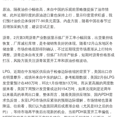
原油。隔夜油价小幅收高，来自中国的乐观前景略微提振了油市情
绪。此外近期印度的原油进口量也保持上行，显示印度需求旺盛，我
们预计油价总体保持77-90美元震荡。内盘方面，随着中国在春节过
后增加采购力度，建议尝试正套。
沥青。2月第3周沥青产业数据显示炼厂开工率小幅回落，出货量持续
恢复，厂库减社库增，是冬储销售良好的体现。随着12月山东地区冬
储放量，市场价格底部得到确认，不过近期现货市场逐渐从上行转向
调整。沥青总体自有支撑，但炼厂3月排产较多，短期对沥青价格形成
打压，风险方面关注沥青装置开工率和原油价格波动。
LPG。近期在中东地区供应由于检修边际收缩的背景下，美国出口存
在明显攀升，或填补来自中东的缺口。参考船期数据，美国2月份LPG
发货量预计在483万吨，环比1月份增加13万吨。而从更高频的周度数
据来看，美国下周预计发货量或达到154万吨，如果兑现则是近两年
以来最高的单周出口量。整体而言，随着美国供应增加、国内PDH需
求负反馈，东亚LPG市场供应紧张的预期边际缓解，市场情绪也显著
降温。往前看，我们认为盘面回调后或逐渐企稳（尤其是03之后的合
约），等待市场再平衡后出现新的机会。当前PDH装置开工率偏低，