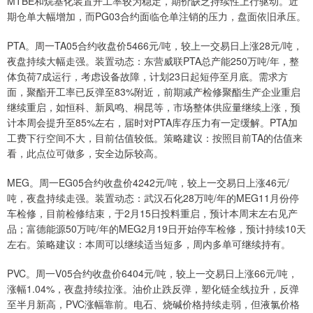
MTBE和烷基化装置开工率较为稳定，期价缺乏持续性上行驱动。近
期仓单大幅增加，而PG03合约面临仓单注销的压力，盘面依旧承压。
PTA。周一TA05合约收盘价5466元/吨，较上一交易日上涨28元/吨，
夜盘持续大幅走强。装置动态：东营威联PTA总产能250万吨/年，整
体负荷7成运行，考虑设备故障，计划23日起短停至月底。需求方
面，聚酯开工率已反弹至83%附近，前期减产检修聚酯生产企业重启
继续重启，如恒科、新凤鸣、桐昆等，市场整体供应量继续上涨，预
计本周会提升至85%左右，届时对PTA库存压力有一定缓解。PTA加
工费下行空间不大，目前估值较低。策略建议：按照目前TA的估值来
看，此点位可做多，安全边际较高。
MEG。周一EG05合约收盘价4242元/吨，较上一交易日上涨46元/
吨，夜盘持续走强。装置动态：武汉石化28万吨/年的MEG11月份停
车检修，目前检修结束，于2月15日投料重启，预计本周末左右见产
品；富德能源50万吨/年的MEG2月19日开始停车检修，预计持续10天
左右。策略建议：本周可以继续适当短多，周内多单可继续持有。
PVC。周一V05合约收盘价6404元/吨，较上一交易日上涨66元/吨，
涨幅1.04%，夜盘持续拉涨。油价止跌反弹，塑化链全线拉升，反弹
至半月新高，PVC涨幅靠前。电石、烧碱价格持续走弱，但液氯价格