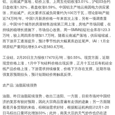
铝。云南减产落地，铝价上涨。上周五伦铝收涨3.01%，沪铝03合约
日盘收涨1.32%，夜盘收涨0.59%。中国铝主产地云南因电力供应紧
张，开始减产。此次要求压减负荷量约为100万千瓦，理论影响产能
近74万吨/年。中国1月新房价格一年来首次上涨，另有一项调查显
示，中国16个城市的房屋销售连续第三周上涨，房地产市场回暖，在
持续的稳增长措施下，市场信心改善。周一SMM铝锭社会库存123.3
万吨，较上周四库存增加1.7万吨。随着云南减产落地，供应端缩减，
而下游开工逐渐提升，预计季节性的大幅累库趋近尾声。IAI：1月全
球原铝产量同比增长3.4%至583.6万吨。
工业硅。2月20日主力报收17470元/吨，涨0.55%。现货方面，近期
现货价格上涨，1月中下旬硅料价格出现反弹，正月十五过后有机硅全
线产品价格上涨，下游需求持续修复，价格下方存在支撑。近期市场
强复苏预期抬头，预计短期硅价将触底反弹。
农产品: 油脂延续强势
油脂。昨日油脂延续涨势，收出三连阳。一方面，目前市场对中国经
济的复苏有较好预期，因此大宗商品普遍有走强的迹象；另一方面随
着斋月备货期的来临，棕榈油需求好转，根据船运机构统计2月1-20
日马棕出口量环比增加33%；此外，南美大豆的天气炒作也仍在进