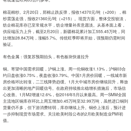
棉花棉纱。2月20日，郑棉止跌反弹，报收14370元/吨（+200），棉
纱震荡走强，报收21360元/吨（+215）。现货方面，整体交投较淡，
纺企棉花库存已至常规水平，纺企增量补库意愿淡。从基本面上看，
供应端压力上升，截至2月20日，新疆棉花累计加工555.45万吨，同
比增加28.84万吨，涨幅5.7%。传统旺季即将开始，强预期仍需时间
验证。
有色金属：强复苏预期抬头，有色板块快速拉升
铜。寄望中国需求回暖，沪铜上涨。周一伦铜收涨1.13%，沪铜03合
约日盘收涨0.75%，夜盘收涨0.79%。中国1月房价回暖，一线城市新
房价格环比转涨，二三线降势趋缓。1月大中城市房价继续回升，释放
出更加清晰的地产回暖信号。在政府持续推出稳增长措施后，市场信
心改善。1月M2增速12.6%，创2016年5月以来最高。周一SMM全国
主流地区铜库存环比上周五增加0.45万吨至32.99万吨，虽然进口铜到
货量仍不多，但下游消费转弱，库存继续上升。铜价上涨后，预计进
一步抑制现货市场需求。关注欧美时段公布的2月欧美制造业PMI初
值。