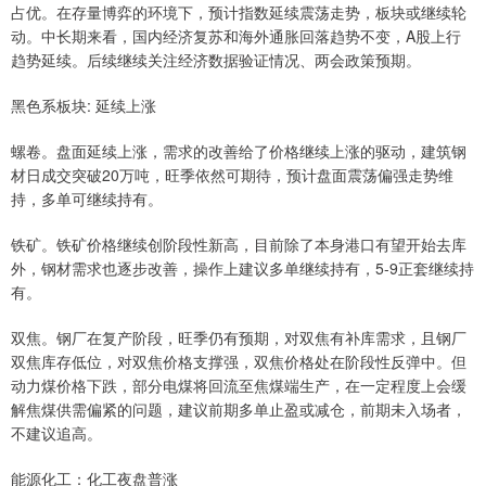
占优。在存量博弈的环境下，预计指数延续震荡走势，板块或继续轮
动。中长期来看，国内经济复苏和海外通胀回落趋势不变，A股上行
趋势延续。后续继续关注经济数据验证情况、两会政策预期。
黑色系板块: 延续上涨
螺卷。盘面延续上涨，需求的改善给了价格继续上涨的驱动，建筑钢
材日成交突破20万吨，旺季依然可期待，预计盘面震荡偏强走势维
持，多单可继续持有。
铁矿。铁矿价格继续创阶段性新高，目前除了本身港口有望开始去库
外，钢材需求也逐步改善，操作上建议多单继续持有，5-9正套继续持
有。
双焦。钢厂在复产阶段，旺季仍有预期，对双焦有补库需求，且钢厂
双焦库存低位，对双焦价格支撑强，双焦价格处在阶段性反弹中。但
动力煤价格下跌，部分电煤将回流至焦煤端生产，在一定程度上会缓
解焦煤供需偏紧的问题，建议前期多单止盈或减仓，前期未入场者，
不建议追高。
能源化工：化工夜盘普涨