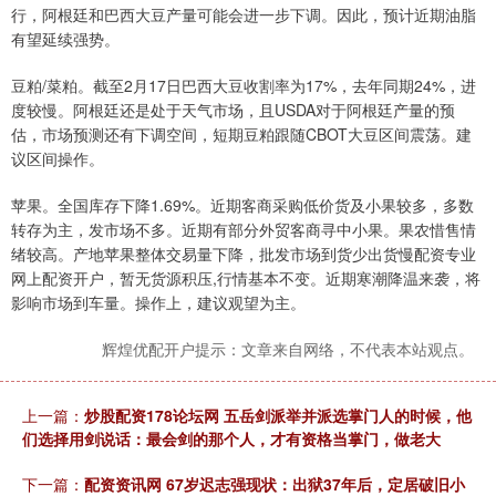
行，阿根廷和巴西大豆产量可能会进一步下调。因此，预计近期油脂
有望延续强势。
豆粕/菜粕。截至2月17日巴西大豆收割率为17%，去年同期24%，进
度较慢。阿根廷还是处于天气市场，且USDA对于阿根廷产量的预
估，市场预测还有下调空间，短期豆粕跟随CBOT大豆区间震荡。建
议区间操作。
苹果。全国库存下降1.69%。近期客商采购低价货及小果较多，多数
转存为主，发市场不多。近期有部分外贸客商寻中小果。果农惜售情
绪较高。产地苹果整体交易量下降，批发市场到货少出货慢配资专业
网上配资开户，暂无货源积压,行情基本不变。近期寒潮降温来袭，将
影响市场到车量。操作上，建议观望为主。
辉煌优配开户提示：文章来自网络，不代表本站观点。
上一篇：
炒股配资178论坛网 五岳剑派举并派选掌门人的时候，他
们选择用剑说话：最会剑的那个人，才有资格当掌门，做老大
下一篇：
配资资讯网 67岁迟志强现状：出狱37年后，定居破旧小